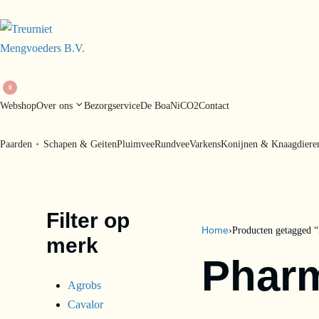
0
Webshop
Over ons
Bezorgservice
De BoaNiCO2
Contact
Paarden
Schapen & Geiten
Pluimvee
Rundvee
Varkens
Konijnen & Knaagdiere
Filter op
Home
›
Producten getagged 
merk
Phar
Agrobs
Cavalor