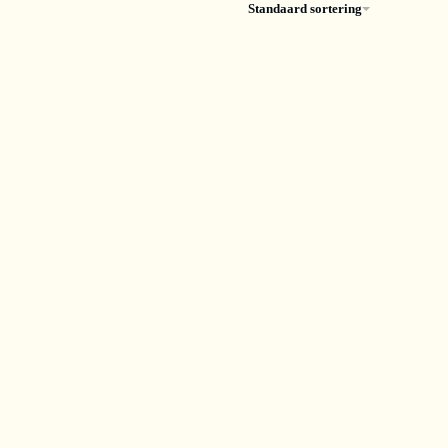
Standaard sortering
maHorse
PharmaHorse
elsklauw
Elektrolyten slobber
00gram)
(10kgs)