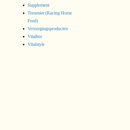
Supplement
Treurniet (Racing Horse
€
34,94
incl. btw
Feed)
Verzorgingsproducten
Vitalbix
Vitalstyle
In de winkelwage