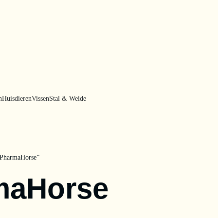
n
Huisdieren
Vissen
Stal & Weide
“PharmaHorse”
maHorse