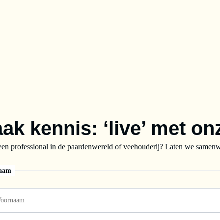
In de winkelwage
ak kennis: ‘live’ met on
een professional in de paardenwereld of veehouderij? Laten we samenwe
aam