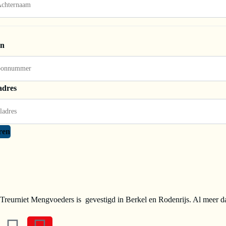
on
adres
ren
Treurniet Mengvoeders is gevestigd in Berkel en Rodenrijs. Al meer da