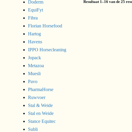
Doderm
Resultaat 1–16 van de 25 res
EquiFyt
Fibra
Florian Horsefood
Hartog
Havens
IPPO Horsecleaning
Jopack
Metazoa
Muesli
Pavo
PharmaHorse
Ruwvoer
Stal & Weide
Stal en Weide
PharmaHors
Stance Equitec
Biotine+ (1000
Subli