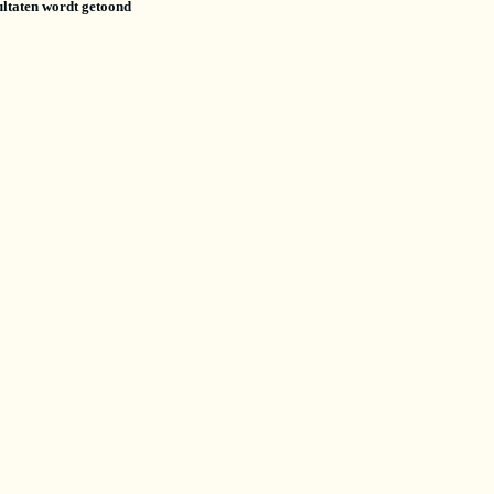
ultaten wordt getoond
PharmaHorse
Phar
e
Bronchial Air Liquid
Duiv
gram)
1L
(10