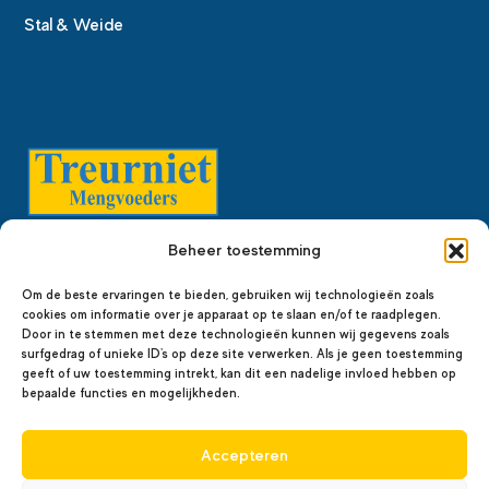
Stal & Weide
Beheer toestemming
Treurniet Mengvoeders is gevestigd in Berkel en
Rodenrijs. Al meer dan 155 jaar ontwikkelen wij
Om de beste ervaringen te bieden, gebruiken wij technologieën zoals
diervoeders met expertise, geleverd vanuit ons hart.
cookies om informatie over je apparaat op te slaan en/of te raadplegen.
Door in te stemmen met deze technologieën kunnen wij gegevens zoals
surfgedrag of unieke ID's op deze site verwerken. Als je geen toestemming
geeft of uw toestemming intrekt, kan dit een nadelige invloed hebben op
bepaalde functies en mogelijkheden.
Accepteren
© 2026 Treurniet Mengvoeders