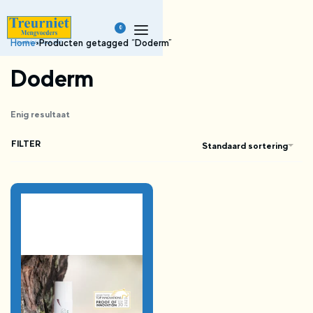
0
Home
›
Producten getagged “Doderm”
Doderm
Enig resultaat
FILTER
Standaard sortering