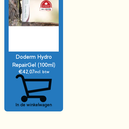
Doderm Hydro
RepairGel (100ml)
€
42,07
incl. btw
In de winkelwagen