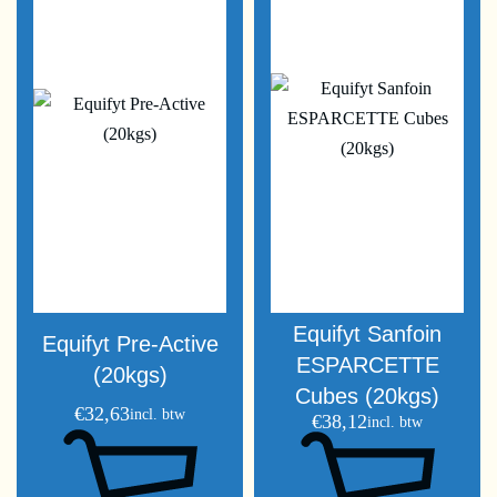
Equifyt Sanfoin
Equifyt Pre-Active
ESPARCETTE
(20kgs)
Cubes (20kgs)
€
32,63
incl. btw
€
38,12
incl. btw