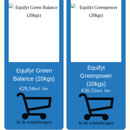
Equifyt
Equifyt Green
Greenpower
Balance (20kgs)
(20kgs)
€
29,34
incl. btw
€
30,55
incl. btw
In de winkelwagen
In de winkelwagen