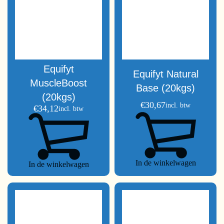
Equifyt
Equifyt Natural
MuscleBoost
Base (20kgs)
(20kgs)
€
30,67
incl. btw
€
34,12
incl. btw
In de winkelwagen
In de winkelwagen