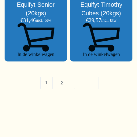
Equifyt Senior
Equifyt Timothy
(20kgs)
Cubes (20kgs)
€
31,46
€
29,57
incl. btw
incl. btw
In de winkelwagen
In de winkelwagen
1
2