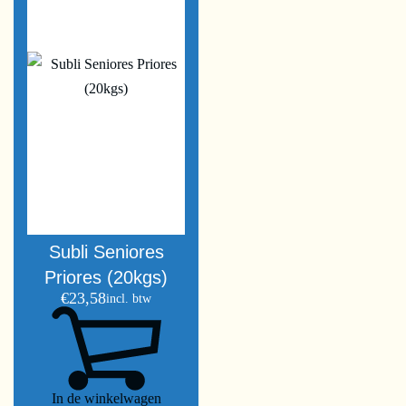
Subli Seniores
Priores (20kgs)
€
23,58
incl. btw
In de winkelwagen