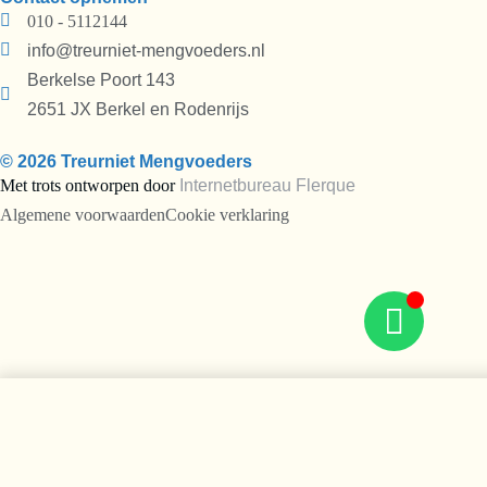
010 - 5112144
info@treurniet-mengvoeders.nl
Berkelse Poort 143
2651 JX Berkel en Rodenrijs
© 2026 Treurniet Mengvoeders
Met trots ontworpen door
Internetbureau
Flerque
Algemene voorwaarden
Cookie verklaring
Equifyt Balance Muesli (20k