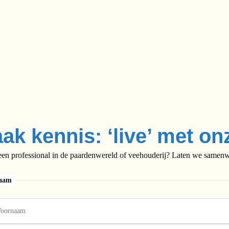
ak kennis: ‘live’ met on
een professional in de paardenwereld of veehouderij? Laten we samenwe
aam