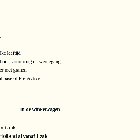
.
ke leeftijd
j hooi, voordroog en weidegang
er met granen
l base of Pre-Active
In de winkelwagen
en bank
 Holland
al vanaf 1 zak
!