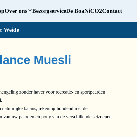
op
Over ons
Bezorgservice
De BoaNiCO2
Contact
& Weide
lance Muesli
mengeling zonder haver voor recreatie- en sportpaarden
d.
 natuurlijke balans, rekening houdend met de
n van uw paarden en pony’s in de verschillende seizoenen.