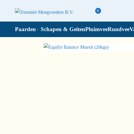
0
Paarden
Schapen & Geiten
Pluimvee
Rundvee
V