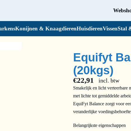
Websh
arkens
Konijnen & Knaagdieren
Huisdieren
Vissen
Stal 
Equifyt Ba
(20kgs)
€
22,91
incl. btw
Smakelijk en licht verteerbare 
met lichte tot gemiddelde arbei
EquiFyt Balance zorgt voor een
veranderlijke voedingsbehoefte
Belangrijkste eigenschappen