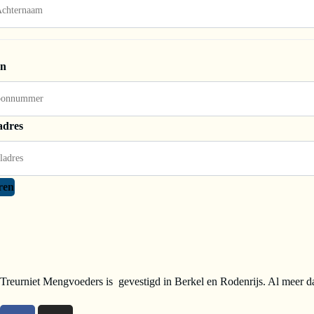
on
adres
ren
Treurniet Mengvoeders is gevestigd in Berkel en Rodenrijs. Al meer da