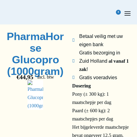
0
PharmaHor
Betaal veilig met uw
se
eigen bank
Gratis bezorging in
Glucopro
Zuid Holland
al vanaf 1
(1000gram)
zak
!
€
44,95
incl. btw
Gratis voeradvies
Dosering
Pony (± 300 kg): 1
maatschepje per dag
Paard (± 600 kg): 2
maatschepjes per dag
Het bijgeleverde maatschepje
bevat ongeveer 12,5 gram.