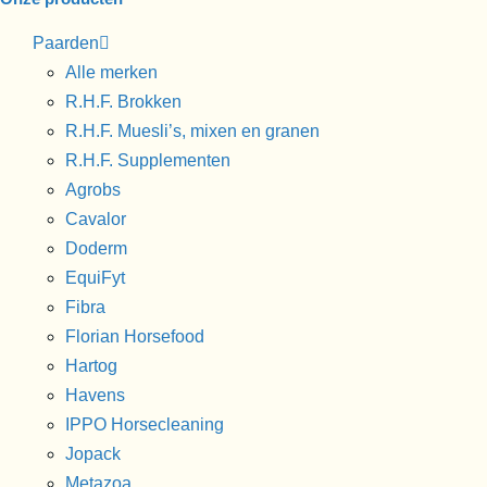
Paarden
Alle merken
R.H.F. Brokken
R.H.F. Muesli’s, mixen en granen
R.H.F. Supplementen
Agrobs
Cavalor
Doderm
EquiFyt
Fibra
Florian Horsefood
Hartog
Havens
IPPO Horsecleaning
Jopack
Metazoa