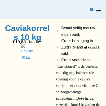
0
Caviakorrel
Betaal veilig met uw
s 10 kg
eigen bank
Gratis bezorging in
€
19,88
incl. btw
Zuid Holland
al vanaf 1
zak
!
Gratis voeradvies
“Caviakorrel” is de perfecte,
volledig uitgebalanceerde
voeding voor je cavia’s,
verrijkt met extra vitamine C
en hoogwaardige
ingrediënten. Deze harde,
vezelrijke korrel bevordert de