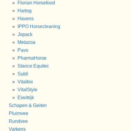
Florian Horsefood
Hartog
Havens
IPPO Horsecleaning
Jopack
Metazoa
Pavo
PharmaHorse
Stance Equitec
Subli
Vitalbix
VitalStyle
Eiwitrijk
Schapen & Geiten
Pluimvee
Rundvee
Varkens