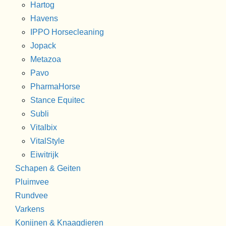
Hartog
Havens
IPPO Horsecleaning
Jopack
Metazoa
Pavo
PharmaHorse
Stance Equitec
Subli
Vitalbix
VitalStyle
Eiwitrijk
Schapen & Geiten
Pluimvee
Rundvee
Varkens
Konijnen & Knaagdieren