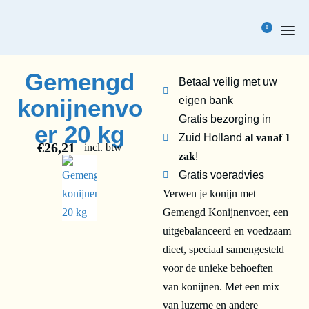
0
Gemengd
Betaal veilig met uw
konijnenvo
eigen bank
Gratis bezorging in
er 20 kg
Zuid Holland
al vanaf 1
€
26,21
incl. btw
zak
!
Gratis voeradvies
Verwen je konijn met
Gemengd Konijnenvoer, een
uitgebalanceerd en voedzaam
dieet, speciaal samengesteld
voor de unieke behoeften
van konijnen. Met een mix
van luzerne en andere