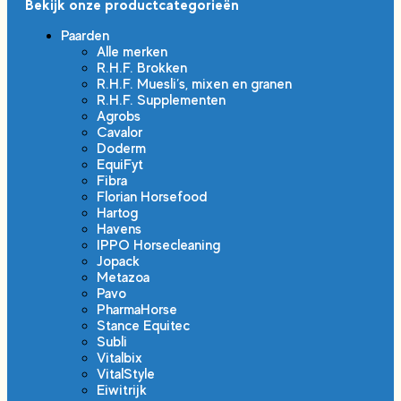
Bekijk onze productcategorieën
Paarden
Alle merken
R.H.F. Brokken
R.H.F. Muesli’s, mixen en granen
R.H.F. Supplementen
Agrobs
Cavalor
Doderm
EquiFyt
Fibra
Florian Horsefood
Hartog
Havens
IPPO Horsecleaning
Jopack
Metazoa
Pavo
PharmaHorse
Stance Equitec
Subli
Vitalbix
VitalStyle
Eiwitrijk