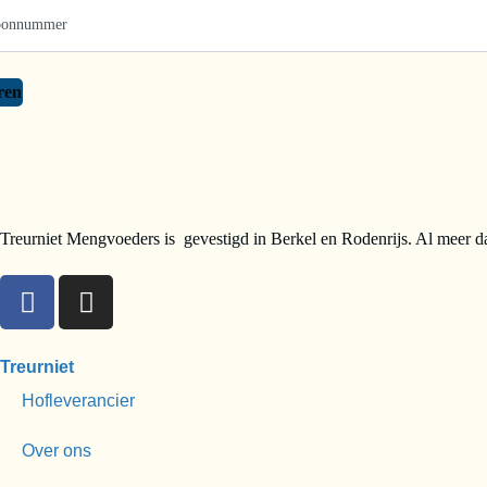
ren
Treurniet Mengvoeders is gevestigd in Berkel en Rodenrijs. Al meer da
Treurniet
Hofleverancier
Over ons