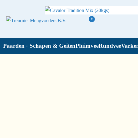
0
Paarden
Schapen & Geiten
Pluimvee
Rundvee
Varke