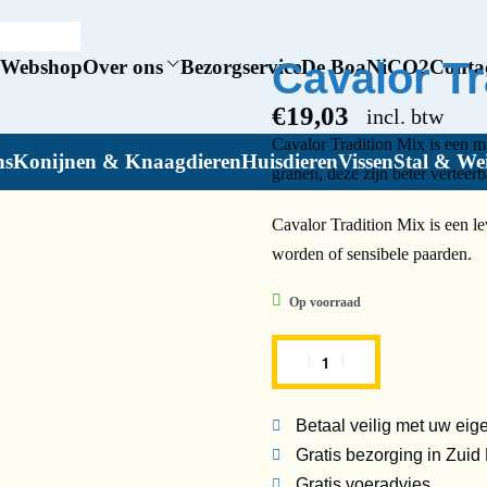
Cavalor Tr
Webshop
Over ons
Bezorgservice
De BoaNiCO2
Conta
€
19,03
incl. btw
Cavalor Tradition Mix is een m
ns
Konijnen & Knaagdieren
Huisdieren
Vissen
Stal & We
granen, deze zijn beter vertee
Cavalor Tradition Mix is een lev
worden of sensibele paarden.
Op voorraad
Betaal veilig met uw eig
Gratis bezorging in Zuid
Gratis voeradvies