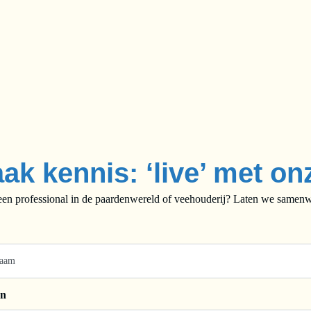
ak kennis: ‘live’ met on
een professional in de paardenwereld of veehouderij? Laten we samenwe
on