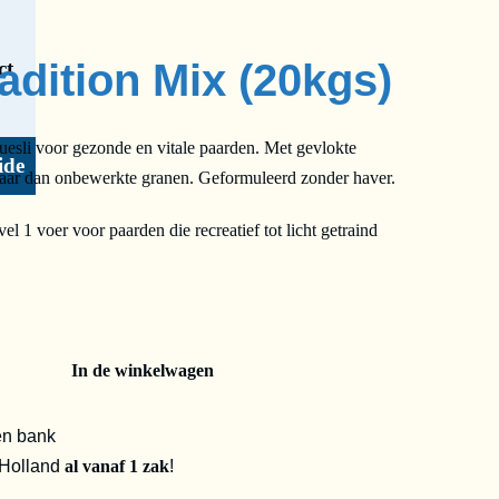
adition Mix (20kgs)
ct
uesli voor gezonde en vitale paarden. Met gevlokte
ide
rbaar dan onbewerkte granen. Geformuleerd zonder haver.
el 1 voer voor paarden die recreatief tot licht getraind
In de winkelwagen
en bank
 Holland
al vanaf 1 zak
!