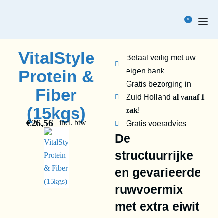
0
VitalStyle
Betaal veilig met uw
Protein &
eigen bank
Gratis bezorging in
Fiber
Zuid Holland
al vanaf 1
(15kgs)
zak
!
€
26,56
incl. btw
Gratis voeradvies
De
structuurrijke
en gevarieerde
ruwvoermix
met extra eiwit