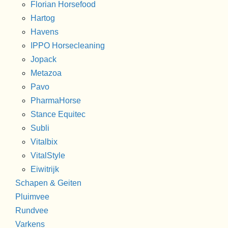
Florian Horsefood
Hartog
Havens
IPPO Horsecleaning
Jopack
Metazoa
Pavo
PharmaHorse
Stance Equitec
Subli
Vitalbix
VitalStyle
Eiwitrijk
Schapen & Geiten
Pluimvee
Rundvee
Varkens