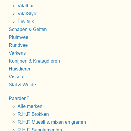
Vitalbix
VitalStyle
Eiwitrijk
Schapen & Geiten
Pluimvee
Rundvee
Varkens
Konijnen & Knaagdieren
Huisdieren
Vissen
Stal & Weide
Paarden
Alle merken
R.H.F. Brokken
R.H.F. Muesli’s, mixen en granen
R.H.F. Supplementen