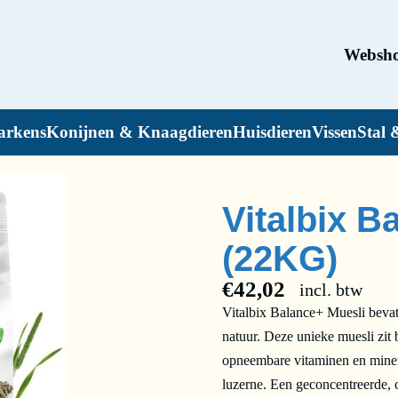
Websh
arkens
Konijnen & Knaagdieren
Huisdieren
Vissen
Stal 
Vitalbix B
(22KG)
€
42,02
incl. btw
Vitalbix Balance+ Muesli bevat 
natuur. Deze unieke muesli zit
opneembare vitaminen en minera
luzerne. Een geconcentreerde, 