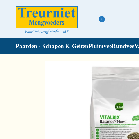
0
Paarden
Schapen & Geiten
Pluimvee
Rundvee
V