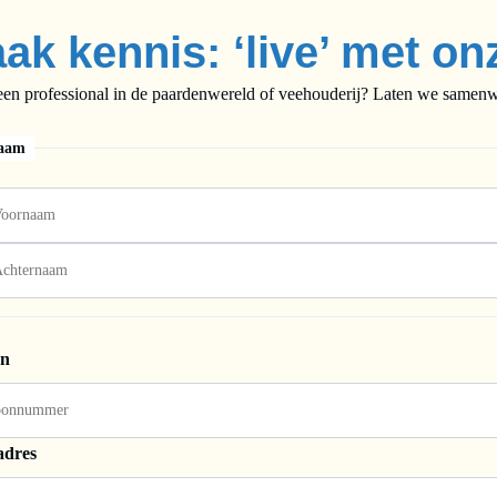
ak kennis: ‘live’ met on
een professional in de paardenwereld of veehouderij? Laten we samenwe
aam
on
adres