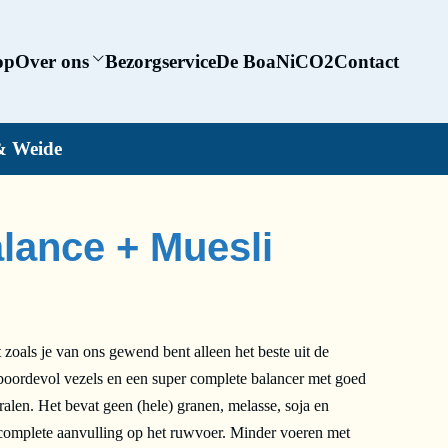
op
Over ons
Bezorgservice
De BoaNiCO2
Contact
& Weide
alance + Muesli
zoals je van ons gewend bent alleen het beste uit de
 boordevol vezels en een super complete balancer met goed
len. Het bevat geen (hele) granen, melasse, soja en
complete aanvulling op het ruwvoer. Minder voeren met