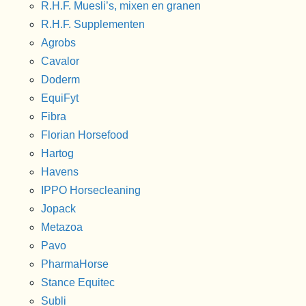
R.H.F. Muesli’s, mixen en granen
R.H.F. Supplementen
Agrobs
Cavalor
Doderm
EquiFyt
Fibra
Florian Horsefood
Hartog
Havens
IPPO Horsecleaning
Jopack
Metazoa
Pavo
PharmaHorse
Stance Equitec
Subli