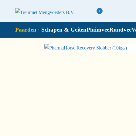
0
Paarden
Schapen & Geiten
Pluimvee
Rundvee
V