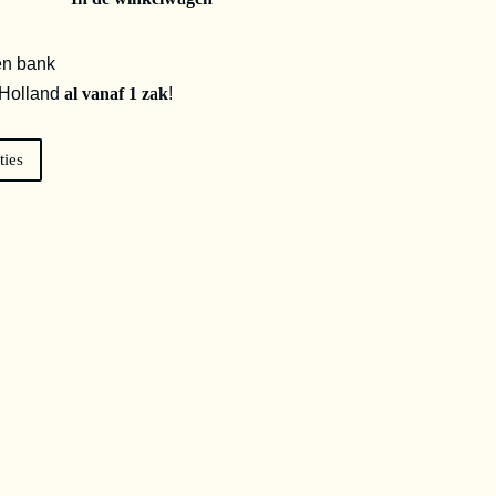
en bank
 Holland
al vanaf 1 zak
!
ties