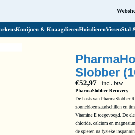
Websh
arkens
Konijnen & Knaagdieren
Huisdieren
Vissen
Stal 
PharmaHo
Slobber (1
€
52,97
incl. btw
PharmaSlobber Recovery
De basis van PharmaSlobber Rec
zonnebloemzaadschillen en timo
Vitamine E toegevoegd. De elek
chloride, calcium en magnesium.
de spieren na fysieke inspannin