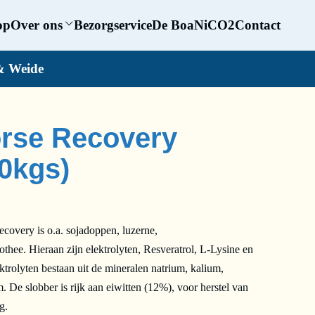
op
Over ons
Bezorgservice
De BoaNiCO2
Contact
& Weide
rse Recovery
0kgs)
overy is o.a. sojadoppen, luzerne,
thee. Hieraan zijn elektrolyten, Resveratrol, L-Lysine en
trolyten bestaan uit de mineralen natrium, kalium,
 De slobber is rijk aan eiwitten (12%), voor herstel van
g.