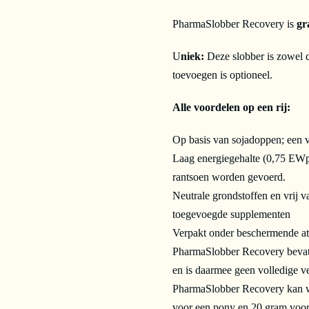
PharmaSlobber Recovery is
gra
U
niek:
Deze slobber is zowel d
toevoegen is optioneel.
Alle voordelen op een rij:
Op basis van sojadoppen; een v
Laag energiegehalte (0,75 EWpa
rantsoen worden gevoerd.
Neutrale grondstoffen en vrij v
toegevoegde supplementen
Verpakt onder beschermende at
PharmaSlobber Recovery bevat 
en is daarmee geen volledige v
PharmaSlobber Recovery kan wo
voor een pony en 20 gram voor