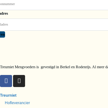
adres
ren
Treurniet Mengvoeders is gevestigd in Berkel en Rodenrijs. Al meer da
Treurniet
Hofleverancier