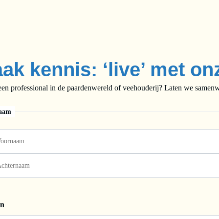
ak kennis: ‘live’ met on
een professional in de paardenwereld of veehouderij? Laten we samenwe
aam
on