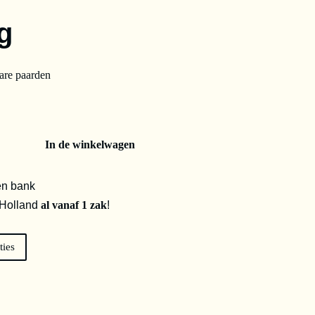
g
bare paarden
In de winkelwagen
en bank
 Holland
al vanaf 1 zak
!
ties