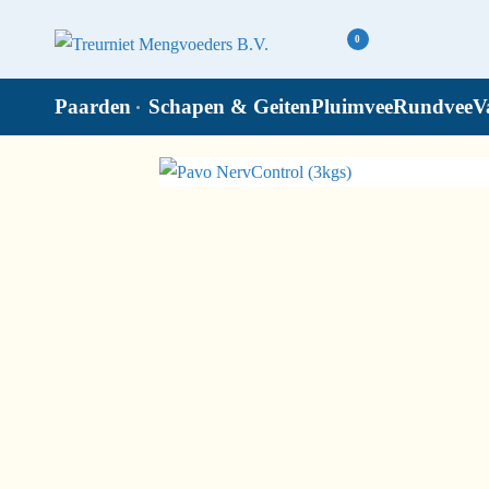
0
Paarden
Schapen & Geiten
Pluimvee
Rundvee
V