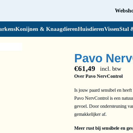
Websh
arkens
Konijnen & Knaagdieren
Huisdieren
Vissen
Stal 
Pavo Nerv
€
61,49
incl. btw
Over Pavo NervControl
Is jouw paard sensibel en heeft
Pavo NervControl is een natuurl
gevoel. Door ondersteuning va
gemakkelijker af.
Meer rust bij sensibele en g