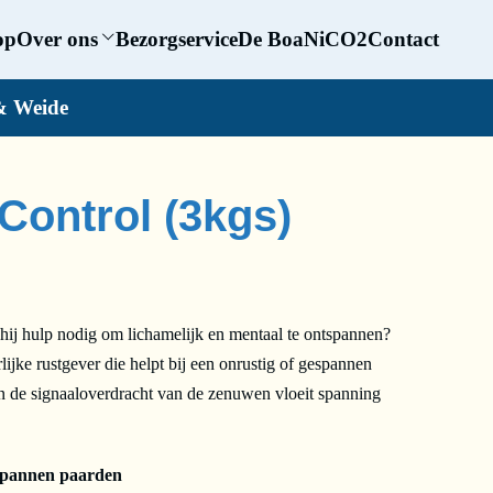
op
Over ons
Bezorgservice
De BoaNiCO2
Contact
& Weide
Control (3kgs)
 hij hulp nodig om lichamelijk en mentaal te ontspannen?
ijke rustgever die helpt bij een onrustig of gespannen
n de signaaloverdracht van de zenuwen vloeit spanning
espannen paarden