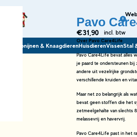
Web
Pavo Care4
0
€
31,90
incl. btw
Over Pavo Care4Life
arkens
Konijnen & Knaagdieren
Huisdieren
Vissen
Stal
Pavo Care4Life bevat alles
je paard te ondersteunen bij
andere uit vezelrijke gronds
verschillende kruiden en vit
Maar net zo belangrijk als wat
bevat geen stoffen die het s
zetmeelgehalte van slechts 8
melassevrij en havervrij.
Pavo Care4Life past in het r