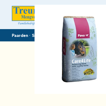
Paarden
Schapen & Geiten
Pluimvee
Rundvee
V