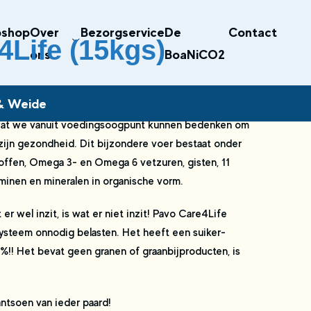
shop
Over
Bezorgservice
De
Contact
Life (15kgs)
ons
BoaNiCO2
 & Weide
 wat we vanuit voedingsoogpunt kunnen bedenken om
 zijn gezondheid. Dit bijzondere voer bestaat onder
toffen, Omega 3- en Omega 6 vetzuren, gisten, 11
aminen en mineralen in organische vorm.
 er wel inzit, is wat er niet inzit! Pavo Care4Life
ysteem onnodig belasten. Het heeft een suiker-
%!! Het bevat geen granen of graanbijproducten, is
antsoen van ieder paard!