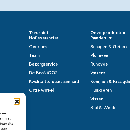
Treurniet
Onze producten
Hofleverancier
Paarden
Over ons
Schapen & Geiten
Team
Pluimvee
Bezorgservice
Rundvee
De BoaNiCO2
Varkens
Kwaliteit & duurzaamheid
Konijnen & Knaagdi
Onze winkel
Huisdieren
Vissen
Stal & Weide
es om
men met
deze site
t een