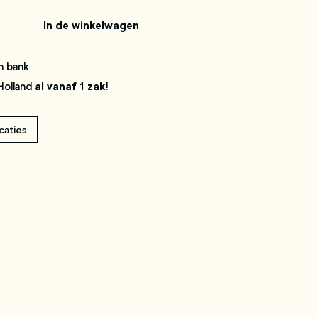
In de winkelwagen
n bank
al vanaf 1 zak
 Holland
!
caties