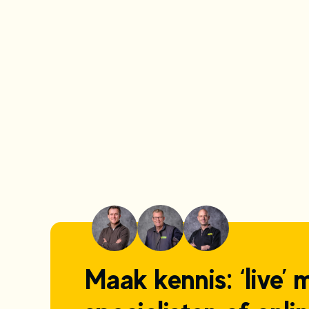
Maak kennis: ‘live’