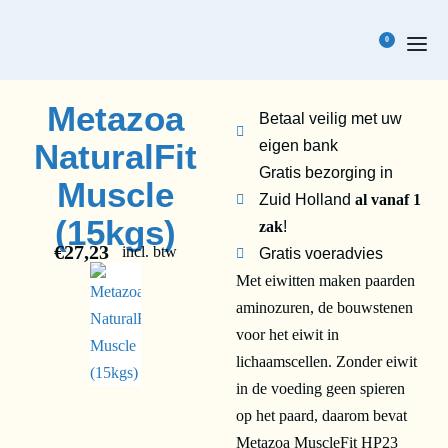
0
Metazoa
Betaal veilig met uw
NaturalFit
eigen bank
Gratis bezorging in
Muscle
Zuid Holland
al vanaf 1
(15kgs)
zak
!
€
27,23
incl. btw
Gratis voeradvies
Met eiwitten maken paarden
aminozuren, de bouwstenen
voor het eiwit in
lichaamscellen. Zonder eiwit
in de voeding geen spieren
op het paard, daarom bevat
Metazoa MuscleFit HP23