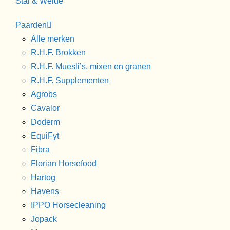
Stal & Weide
Paarden
Alle merken
R.H.F. Brokken
R.H.F. Muesli’s, mixen en granen
R.H.F. Supplementen
Agrobs
Cavalor
Doderm
EquiFyt
Fibra
Florian Horsefood
Hartog
Havens
IPPO Horsecleaning
Jopack