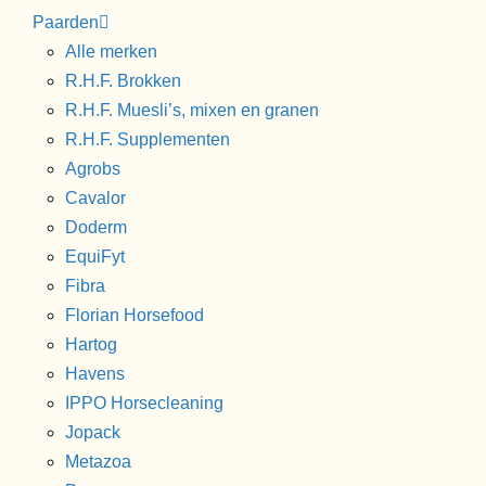
Paarden
Alle merken
R.H.F. Brokken
R.H.F. Muesli’s, mixen en granen
R.H.F. Supplementen
Agrobs
Cavalor
Doderm
EquiFyt
Fibra
Florian Horsefood
Hartog
Havens
IPPO Horsecleaning
Jopack
Metazoa