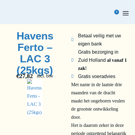
0
Havens
Betaal veilig met uw
Ferto –
eigen bank
Gratis bezorging in
LAC 3
Zuid Holland
al vanaf 1
(25kgs)
zak
!
€
27,82
incl. btw
Gratis voeradvies
Met name in de laatste drie
maanden van de dracht
maakt het ongeboren veulen
de grootste ontwikkeling
door.
Het is daarom zeker in deze
periode ontzettend belangrijk