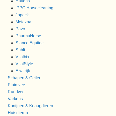
Havens
IPPO Horsecleaning
Jopack
Metazoa
Pavo
PharmaHorse
Stance Equitec
Subli
Vitalbix
VitalStyle
Eiwitrijk
Schapen & Geiten
Pluimvee
Rundvee
Varkens
Konijnen & Knaagdieren
Huisdieren