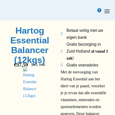
0
Hartog
Betaal veilig met uw
Essential
eigen bank
Gratis bezorging in
Balancer
Zuid Holland
al vanaf 1
(12kgs)
zak
!
€
37,59
incl. btw
Gratis voeradvies
Met de toevoeging van
Hartog Essential aan het
dieet van je paard, verzeker
je je ervan dat alle essentiële
vitaminen, mineralen en
sporenelementen worden
gegeven. Deze balancer