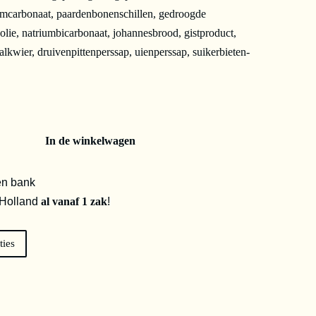
lciumcarbonaat, paardenbonenschillen, gedroogde
olie, natriumbicarbonaat, johannesbrood, gistproduct,
lkwier, druivenpittenperssap, uienperssap, suikerbieten-
In de winkelwagen
en bank
 Holland
al vanaf 1 zak
!
ties