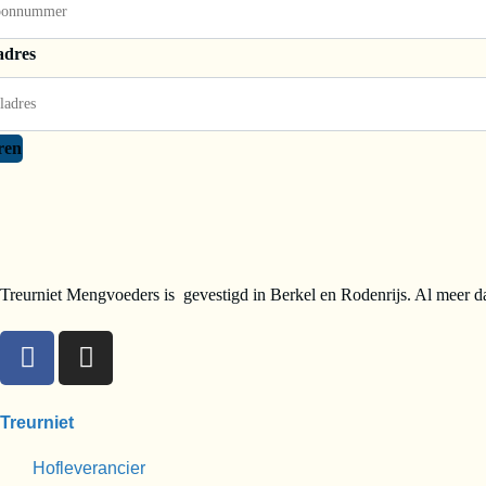
adres
ren
Treurniet Mengvoeders is gevestigd in Berkel en Rodenrijs. Al meer da
Treurniet
Hofleverancier