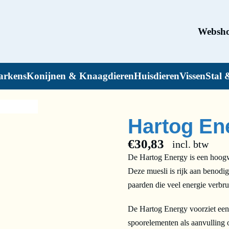
Websh
arkens
Konijnen & Knaagdieren
Huisdieren
Vissen
Stal 
Hartog En
€
30,83
incl. btw
De Hartog Energy is een hoogwa
Deze muesli is rijk aan benodig
paarden die veel energie verbru
De Hartog Energy voorziet een 
spoorelementen als aanvulling 