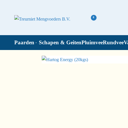
0
Paarden
Schapen & Geiten
Pluimvee
Rundvee
V