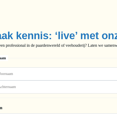
ak kennis: ‘live’ met on
een professional in de paardenwereld of veehouderij? Laten we samenwe
aam
on