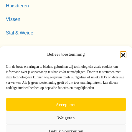
Huisdieren
Vissen
Stal & Weide
Contact opnemen
Beheer toestemming
010 - 5112144
info@treurniet-mengvoeders.nl
Om de beste ervaringen te bieden, gebruiken wij technologieën zoals cookies om
Berkelse Poort 143
informatie over je apparaat op te slaan en/of te raadplegen. Door in te stemmen met
deze technologieën kunnen wij gegevens zoals surfgedrag of unieke ID's op deze site
2651 JX Berkel en Rodenrijs
verwerken. Als je geen toestemming geeft of uw toestemming intrekt, kan dit een
nadelige invloed hebben op bepaalde functies en mogelijkheden.
© 2026 Treurniet Mengvoeders
Met trots ontworpen door
Internetbureau
Flerque
Accepteren
Algemene voorwaarden
Cookie verklaring
Weigeren
Bekijk voorkeuren