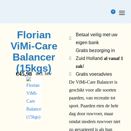
0
Florian
Betaal veilig met uw
ViMi-Care
eigen bank
Gratis bezorging in
Balancer
Zuid Holland
al vanaf 1
(15kgs)
zak
!
€
45,98
incl. btw
Gratis voeradvies
De ViMi-Care Balancer is
geschikt voor alle soorten
paarden, van recreatie tot
sport. Paarden eten de hele
dag door ruwvoer, maar
omdat modern ruwvoer niet
zo gevarieerd is als hun