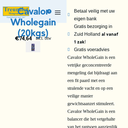
Cavalor
Betaal veilig met uw
0
Wholegain
eigen bank
Gratis bezorging in
(20kgs)
al vanaf
Zuid Holland
€
74,64
incl. btw
1 zak
!
Gratis voeradvies
Cavalor WholeGain is een
vetrijke geconcentreerde
mengeling dat bijdraagt aan
een fit paard met een
stralende vacht en op een
veilige manier
gewichtsaanzet stimuleert.
Cavalor WholeGain is een
balancer die het vetgehalte
van het rantsoen aanzienlijk