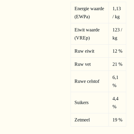
Energie waarde
1,13
(EWPa)
/ kg
Eiwit waarde
123 /
(VREp)
kg
Ruw eiwit
12 %
Ruw vet
21 %
6,1
Ruwe celstof
%
4,4
Suikers
%
Zetmeel
19 %