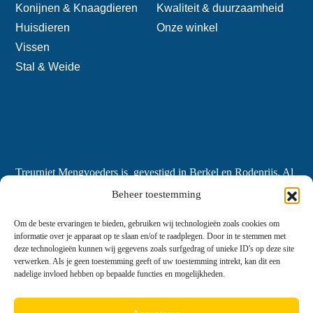
Konijnen & Knaagdieren
Kwaliteit & duurzaamheid
Huisdieren
Onze winkel
Vissen
Stal & Weide
Treurniet Mengvoeders is gevestigd in Berkel en Rodenrijs. Al
meer dan 155 jaar ontwikkelen wij diervoeders met expertise,
Beheer toestemming
geleverd vanuit ons hart.
Om de beste ervaringen te bieden, gebruiken wij technologieën zoals cookies om
informatie over je apparaat op te slaan en/of te raadplegen. Door in te stemmen met
deze technologieën kunnen wij gegevens zoals surfgedrag of unieke ID's op deze site
verwerken. Als je geen toestemming geeft of uw toestemming intrekt, kan dit een
nadelige invloed hebben op bepaalde functies en mogelijkheden.