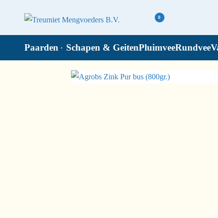
0
Paarden
Schapen & Geiten
Pluimvee
Rundvee
V