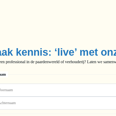
ak kennis: ‘live’ met on
een professional in de paardenwereld of veehouderij? Laten we samenwe
aam