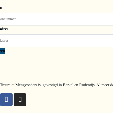
on
adres
ren
Treurniet Mengvoeders is gevestigd in Berkel en Rodenrijs. Al meer da