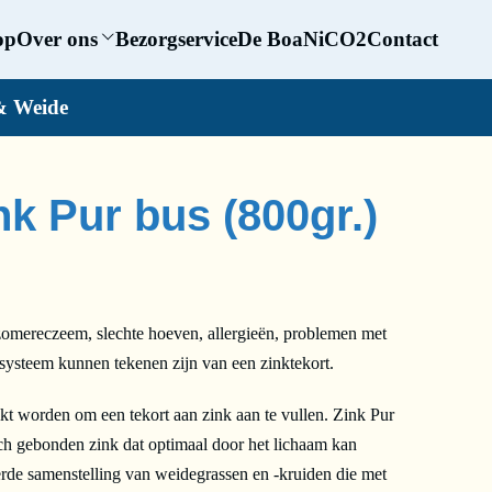
op
Over ons
Bezorgservice
De BoaNiCO2
Contact
& Weide
k Pur bus (800gr.)
omereczeem, slechte hoeven, allergieën, problemen met
ysteem kunnen tekenen zijn van een zinktekort.
worden om een tekort aan zink aan te vullen. Zink Pur
sch gebonden zink dat optimaal door het lichaam kan
rde samenstelling van weidegrassen en -kruiden die met