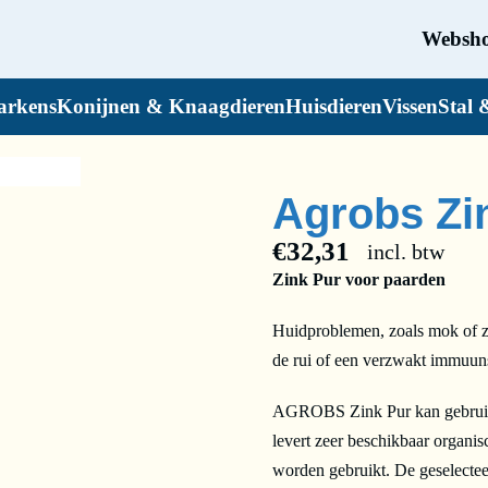
Websh
arkens
Konijnen & Knaagdieren
Huisdieren
Vissen
Stal 
Agrobs Zin
€
32,31
incl. btw
Zink Pur voor paarden
Huidproblemen, zoals mok of z
de rui of een verzwakt immuuns
AGROBS Zink Pur kan gebruikt 
levert zeer beschikbaar organi
worden gebruikt. De geselectee