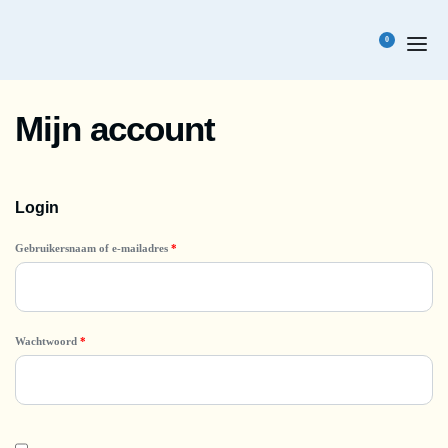
0
Mijn account
Login
Gebruikersnaam of e-mailadres
*
Wachtwoord
*